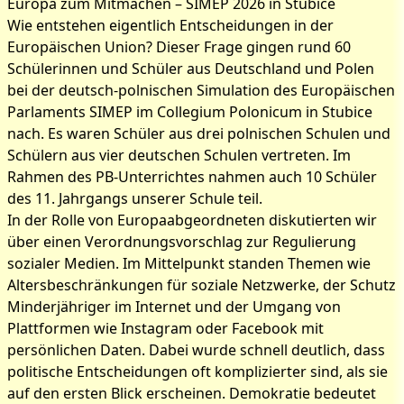
Europa zum Mitmachen – SIMEP 2026 in Stubice
Wie entstehen eigentlich Entscheidungen in der
Europäischen Union? Dieser Frage gingen rund 60
Schülerinnen und Schüler aus Deutschland und Polen
bei der deutsch-polnischen Simulation des Europäischen
Bilder zum Artikel: Europa
Parlaments SIMEP im Collegium Polonicum in Stubice
zum Mitmachen – SIMEP
nach. Es waren Schüler aus drei polnischen Schulen und
Schülern aus vier deutschen Schulen vertreten. Im
2026 in Stubice
Rahmen des PB-Unterrichtes nahmen auch 10 Schüler
des 11. Jahrgangs unserer Schule teil.
In der Rolle von Europaabgeordneten diskutierten wir
über einen Verordnungsvorschlag zur Regulierung
sozialer Medien. Im Mittelpunkt standen Themen wie
Altersbeschränkungen für soziale Netzwerke, der Schutz
Minderjähriger im Internet und der Umgang von
Plattformen wie Instagram oder Facebook mit
persönlichen Daten. Dabei wurde schnell deutlich, dass
politische Entscheidungen oft komplizierter sind, als sie
auf den ersten Blick erscheinen. Demokratie bedeutet