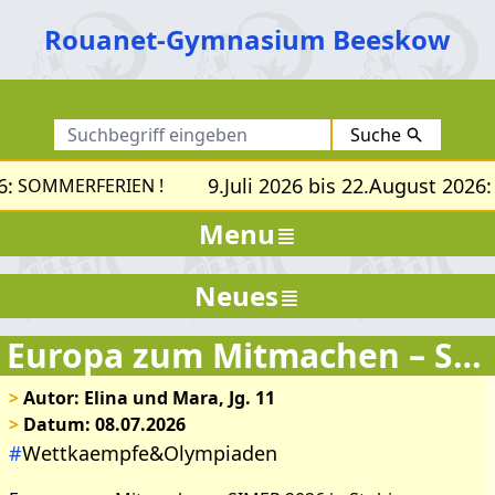
Rouanet-Gymnasium Beeskow
Suche
:
9.Juli 2026 bis 22.August 2026:
SOMMERFERIEN !
Menu
Neues
Europa zum Mitmachen – SIMEP 2026 in Stubice
>
Autor: Elina und Mara, Jg. 11
>
Datum: 08.07.2026
#
Wettkaempfe&Olympiaden