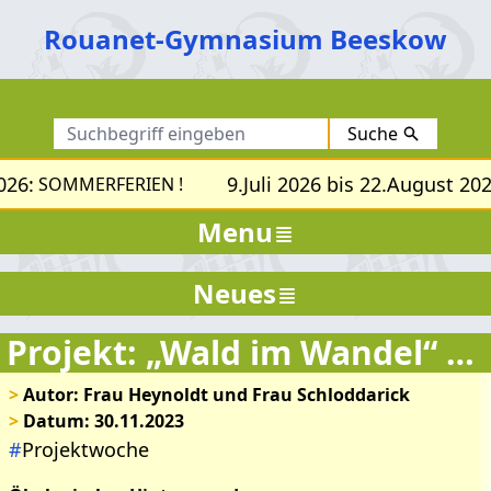
Rouanet-Gymnasium Beeskow
Suche
26:
9.Juli 2026 bis 22.August 2026
SOMMERFERIEN !
Menu
Neues
Projekt: „Wald im Wandel“ Projektgruppe: „Weihnachtsbaumprojekt“
>
Autor: Frau Heynoldt und Frau Schloddarick
>
Datum: 30.11.2023
#
Projektwoche