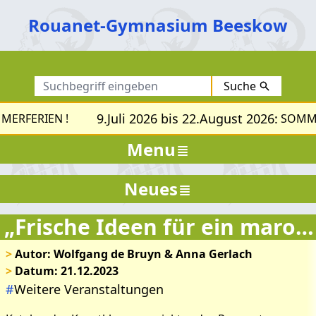
Rouanet-Gymnasium Beeskow
Suche
9.Juli 2026 bis 22.August 2026:
ERFERIEN !
SOMMER
Menu
Neues
„Frische Ideen für ein marodes Gemäuer“
>
Autor: Wolfgang de Bruyn & Anna Gerlach
>
Datum: 21.12.2023
#
Weitere Veranstaltungen