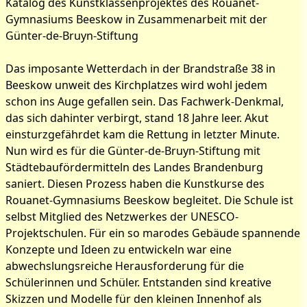
Katalog des Kunstklassenprojektes des Rouanet-
Gymnasiums Beeskow in Zusammenarbeit mit der
Günter-de-Bruyn-Stiftung
Bilder zum Artikel:
„Frische Ideen für ein
Das imposante Wetterdach in der Brandstraße 38 in
Beeskow unweit des Kirchplatzes wird wohl jedem
marodes Gemäuer“
schon ins Auge gefallen sein. Das Fachwerk-Denkmal,
das sich dahinter verbirgt, stand 18 Jahre leer. Akut
einsturzgefährdet kam die Rettung in letzter Minute.
Nun wird es für die Günter-de-Bruyn-Stiftung mit
Städtebaufördermitteln des Landes Brandenburg
saniert. Diesen Prozess haben die Kunstkurse des
Rouanet-Gymnasiums Beeskow begleitet. Die Schule ist
selbst Mitglied des Netzwerkes der UNESCO-
Projektschulen. Für ein so marodes Gebäude spannende
Konzepte und Ideen zu entwickeln war eine
abwechslungsreiche Herausforderung für die
Schülerinnen und Schüler. Entstanden sind kreative
Skizzen und Modelle für den kleinen Innenhof als