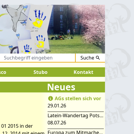
Suche
August 2026:
SOMMERFERIEN !
sco
Stubo
Kontakt
Neues
AGs stellen sich vor
29.01.26
nuppern….
Latein-Wandertag Potsdam
08.07.26
01 2015 in der
Europa zum Mitmachen – SIMEP 2026 in Stubice
 12. 2014 mit einem