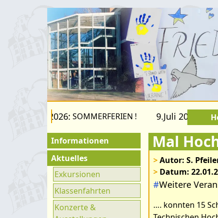
 22.August 2026:
9.Juli 2026 bis 2
SOMMERFERIEN !
H
Mal Hoch
Informationen
Für Besucher
Aktuelles
>
Autor: S. Pfeile
>
Datum: 22.01.
Schulfamilie
Exkursionen
#
Weitere Veran
Bilder zum Ar
Förderverein
Klassenfahrten
…. konnten 15 Sc
Fachräume
Konzerte &
Technischen Hoch