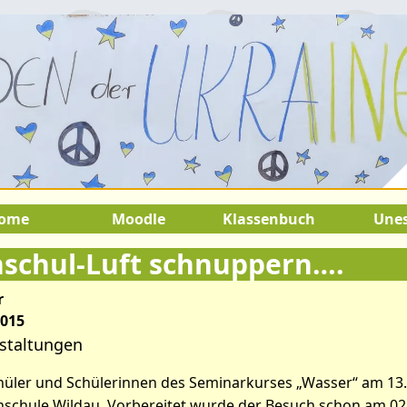
2.August 2026:
9.Juli 2026 bis 22.
SOMMERFERIEN !
ome
Moodle
Klassenbuch
Une
schul-Luft schnuppern….
r
2015
staltungen
tikel: Mal Hochschul-Luft sch
hüler und Schülerinnen des Seminarkurses „Wasser“ am 13. 
schule Wildau. Vorbereitet wurde der Besuch schon am 02.