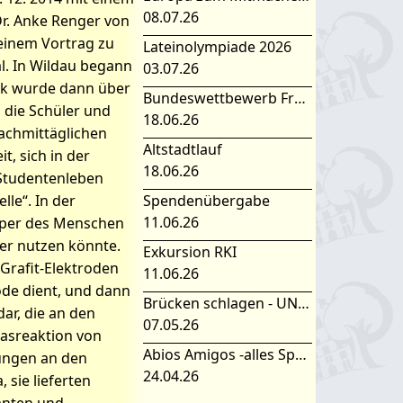
08.07.26
r. Anke Renger von
 einem Vortrag zu
Lateinolympiade 2026
al. In Wildau begann
03.07.26
hek wurde dann über
Bundeswettbewerb Fremdsprachen
 die Schüler und
18.06.26
nachmittäglichen
Altstadtlauf
t, sich in der
18.06.26
 Studentenleben
le“. In der
Spendenübergabe
11.06.26
rper des Menschen
er nutzen könnte.
Exkursion RKI
Grafit-Elektroden
11.06.26
ode dient, und dann
Brücken schlagen - UNESCO Projekttag 2026
ar, die an den
07.05.26
gasreaktion von
Abios Amigos -alles Spanisch oder was
sungen an den
24.04.26
 sie lieferten
anten und