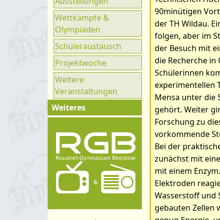
Ausstellungen
Ganztag
90minütigen Vort
Wettkämpfe &
UNESCO
der TH Wildau. Ei
Olympiaden
folgen, aber im S
Klimaparlament
Schüleraustausch
der Besuch mit e
die Recherche in 
Projektwoche
Schülerinnen komp
Weitere
experimentellen T
Veranstaltungen
Mensa unter die 
Weiteres
gehört. Weiter gi
Forschung zu die
Impressum
vorkommende Stof
Kontakt
Bei der praktisch
Organigramm
zunächst mit ein
mit einem Enzym. 
Schulprogramm
Elektroden reagie
Hygienekonzept
Wasserstoff und S
gebauten Zellen w
genug Energie, u