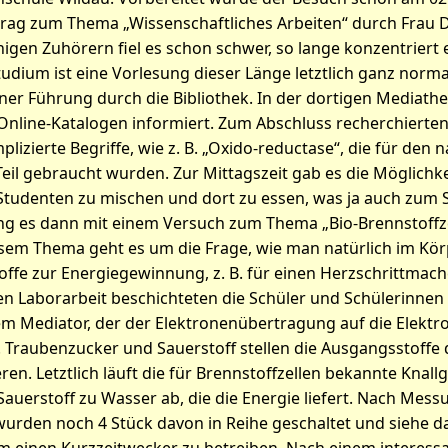
rag zum Thema „Wissenschaftliches Arbeiten“ durch Frau D
nigen Zuhörern fiel es schon schwer, so lange konzentriert
tudium ist eine Vorlesung dieser Länge letztlich ganz norm
iner Führung durch die Bibliothek. In der dortigen Mediat
Online-Katalogen informiert. Zum Abschluss recherchierten
lizierte Begriffe, wie z. B. „Oxido-reductase“, die für den 
eil gebraucht wurden. Zur Mittagszeit gab es die Möglichkei
Studenten zu mischen und dort zu essen, was ja auch zum
ng es dann mit einem Versuch zum Thema „Bio-Brennstoffzel
sem Thema geht es um die Frage, wie man natürlich im Kö
fe zur Energiegewinnung, z. B. für einen Herzschrittmach
en Laborarbeit beschichteten die Schüler und Schülerinnen 
em Mediator, der der Elektronenübertragung auf die Elektr
Traubenzucker und Sauerstoff stellen die Ausgangsstoffe d
ren. Letztlich läuft die für Brennstoffzellen bekannte Knall
auerstoff zu Wasser ab, die die Energie liefert. Nach Mes
urden noch 4 Stück davon in Reihe geschaltet und siehe da,
m einen Kurzzeitwecker zu betreiben. Nach einem interess