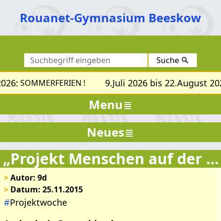
Rouanet-Gymnasium Beeskow
Suche
026:
9.Juli 2026 bis 22.August 202
SOMMERFERIEN !
Menu
Neues
„Projekt Menschen auf der Flucht“
>
Autor: 9d
>
Datum: 25.11.2015
#
Projektwoche