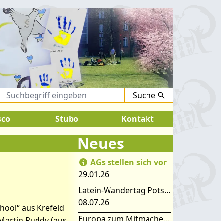
Suche
ugust 2026:
SOMMERFERIEN !
sco
Stubo
Kontakt
Neues
AGs stellen sich vor
29.01.26
Latein-Wandertag Potsdam
08.07.26
hool“ aus Krefeld
Europa zum Mitmachen – SIMEP 2026 in Stubice
Martin Ruddy (aus