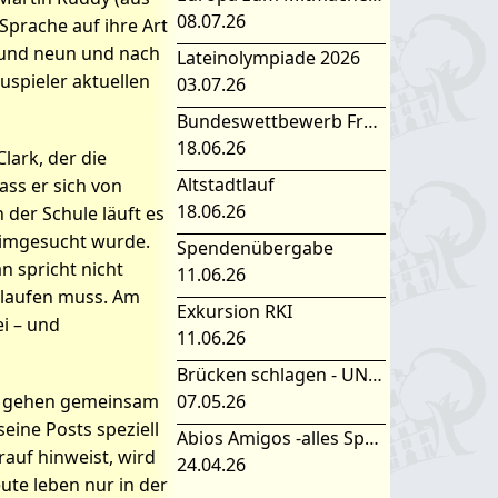
08.07.26
Sprache auf ihre Art
t und neun und nach
Lateinolympiade 2026
anders
uspieler aktuellen
03.07.26
Bundeswettbewerb Fremdsprachen
18.06.26
lark, der die
Altstadtlauf
ass er sich von
18.06.26
 der Schule läuft es
eimgesucht wurde.
Spendenübergabe
n spricht nicht
11.06.26
chlaufen muss. Am
Exkursion RKI
i – und
11.06.26
Brücken schlagen - UNESCO Projekttag 2026
07.05.26
de gehen gemeinsam
eine Posts speziell
Abios Amigos -alles Spanisch oder was
rauf hinweist, wird
24.04.26
eute leben nur in der