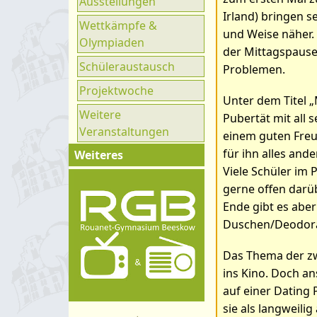
Ausstellungen
Ganztag
Irland) bringen s
Wettkämpfe &
UNESCO
und Weise näher. 
Bilder zum Art
Olympiaden
der Mittagspause 
Klimaparlament
Schüleraustausch
Problemen.
Projektwoche
Unter dem Titel 
Weitere
Pubertät mit all 
Veranstaltungen
einem guten Freun
für ihn alles an
Weiteres
Viele Schüler im 
Impressum
gerne offen darüb
Kontakt
Ende gibt es aber
Duschen/Deodora
Organigramm
Schulprogramm
Das Thema der zw
ins Kino. Doch an
Hygienekonzept
auf einer Dating 
sie als langweilig