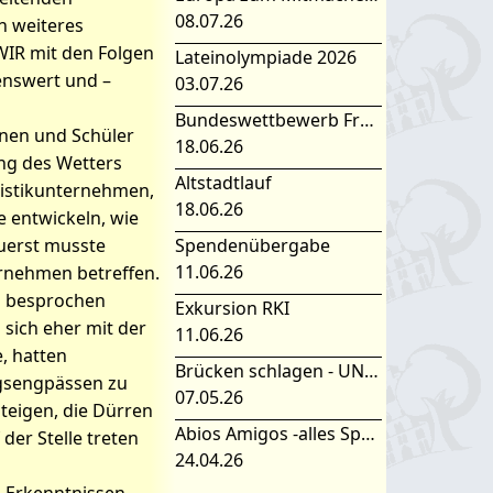
08.07.26
n weiteres
 WIR mit den Folgen
Lateinolympiade 2026
enswert und –
03.07.26
Bundeswettbewerb Fremdsprachen
nen und Schüler
18.06.26
ng des Wetters
Altstadtlauf
uristikunternehmen,
18.06.26
 entwickeln, wie
uerst musste
Spendenübergabe
11.06.26
ernehmen betreffen.
en besprochen
Exkursion RKI
sich eher mit der
11.06.26
, hatten
Brücken schlagen - UNESCO Projekttag 2026
gsengpässen zu
07.05.26
teigen, die Dürren
Abios Amigos -alles Spanisch oder was
er Stelle treten
24.04.26
n Erkenntnissen