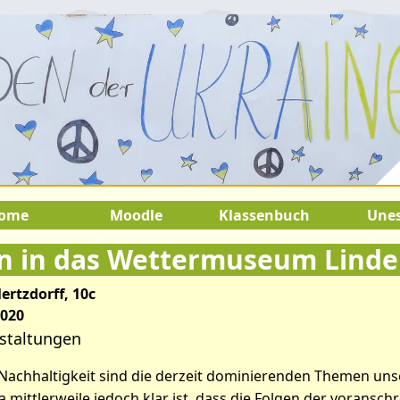
2.August 2026:
9.Juli 2026 bis 22.
SOMMERFERIEN !
ome
Moodle
Klassenbuch
Une
n in das Wettermuseum Lind
rtzdorff, 10c
2020
tikel: Exkursion in das Wett
staltungen
Nachhaltigkeit sind die derzeit dominierenden Themen unse
Da mittlerweile jedoch klar ist, dass die Folgen der voransch