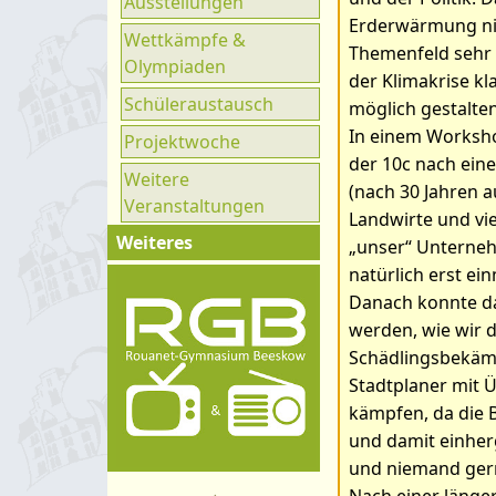
Ausstellungen
Ganztag
Erderwärmung nic
Wettkämpfe &
UNESCO
Themenfeld sehr w
Olympiaden
der Klimakrise k
Klimaparlament
Schüleraustausch
möglich gestalten
In einem Worksh
Projektwoche
der 10c nach ein
Weitere
(nach 30 Jahren a
Veranstaltungen
Landwirte und vi
Weiteres
„unser“ Unterne
natürlich erst ei
Impressum
Danach konnte da
Kontakt
werden, wie wir 
Organigramm
Schädlingsbekäm
Stadtplaner mit 
Schulprogramm
kämpfen, da die 
Hygienekonzept
und damit einher
und niemand gern
Nach einer länge