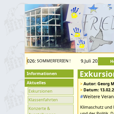
22.August 2026:
9.Juli 2026 bis 2
SOMMERFERIEN !
H
Exkursio
Informationen
Für Besucher
Aktuelles
>
Autor: Georg Me
>
Datum: 13.02.
Schulfamilie
Exkursionen
Bilder zum Ar
#
Weitere Veran
Förderverein
Klassenfahrten
Lindenberg
Klimaschutz und 
Fachräume
Konzerte &
und der Politik. 