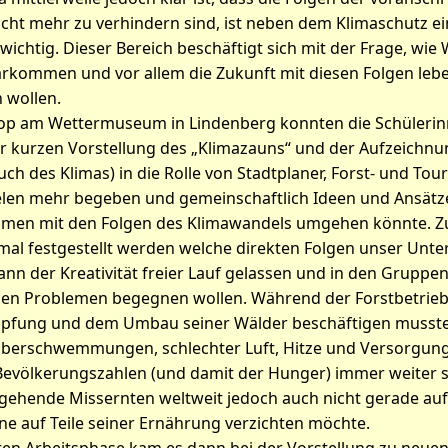
ht mehr zu verhindern sind, ist neben dem Klimaschutz ei
ichtig. Dieser Bereich beschäftigt sich mit der Frage, wie
larkommen und vor allem die Zukunft mit diesen Folgen leb
 wollen.
op am Wettermuseum in Lindenberg konnten die Schülerin
er kurzen Vorstellung des „Klimazauns“ und der Aufzeichnu
uch des Klimas) in die Rolle von Stadtplaner, Forst- und To
elen mehr begeben und gemeinschaftlich Ideen und Ansätze
hmen mit den Folgen des Klimawandels umgehen könnte. Z
nmal festgestellt werden welche direkten Folgen unser Unt
nn der Kreativität freier Lauf gelassen und in den Grupp
den Problemen begegnen wollen. Während der Forstbetrieb 
pfung und dem Umbau seiner Wälder beschäftigen musste
Überschwemmungen, schlechter Luft, Hitze und Versorgun
Bevölkerungszahlen (und damit der Hunger) immer weiter s
gehende Missernten weltweit jedoch auch nicht gerade auf d
e auf Teile seiner Ernährung verzichten möchte.
ren Arbeitsphase kam es dann bei der Vorstellung zu neue