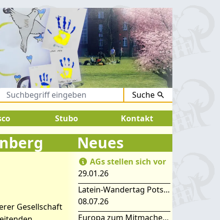
Suche
August 2026:
SOMMERFERIEN !
sco
Stubo
Kontakt
enberg
Neues
AGs stellen sich vor
29.01.26
ermuseum
Latein-Wandertag Potsdam
08.07.26
rer Gesellschaft
Europa zum Mitmachen – SIMEP 2026 in Stubice
reitenden