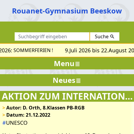
Rouanet-Gymnasium Beeskow
Suche
2026:
9.Juli 2026 bis 22.August 20
SOMMERFERIEN !
Menu
Neues
Bilder zum Artikel:
AKTION ZUM
AKTION ZUM INTERNATIONALEN TAG DER MENSCHENRECHTE
INTERNATIONALEN TAG
>
Autor: D. Orth, 8.Klassen PB-RGB
DER MENSCHENRECHTE
>
Datum: 21.12.2022
#
UNESCO