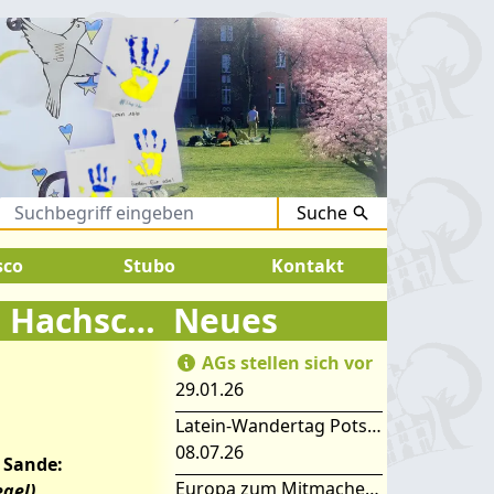
Suche
August 2026:
SOMMERFERIEN !
sco
Stubo
Kontakt
Auf den Spuren jüdischen Lebens – das Hachschara-Lager in Neuendorf im Sande
Neues
AGs stellen sich vor
29.01.26
Latein-Wandertag Potsdam
08.07.26
 Sande:
Europa zum Mitmachen – SIMEP 2026 in Stubice
egel)