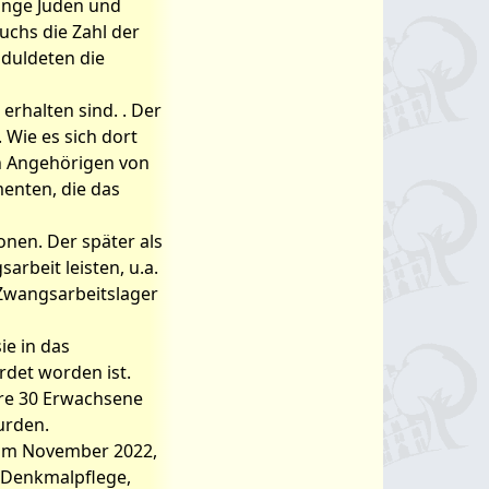
junge Juden und
chs die Zahl der
 duldeten die
erhalten sind. . Der
Wie es sich dort
ch Angehörigen von
enten, die das
nen. Der später als
rbeit leisten, u.a.
 Zwangsarbeitslager
ie in das
det worden ist.
tere 30 Erwachsene
urden.
 im November 2022,
r Denkmalpflege,