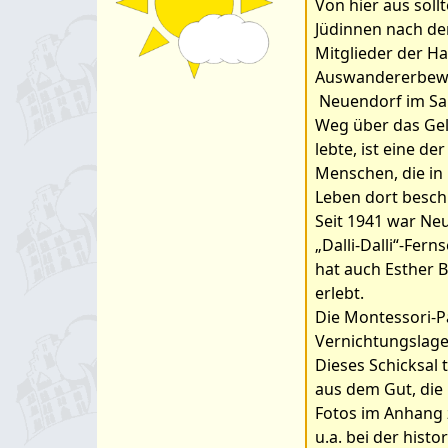
Von hier aus sol
Jüdinnen nach de
Mitglieder der Ha
Auswandererbeweg
Neuendorf im Sand
Weg über das Gel
lebte, ist eine d
Menschen, die in
Leben dort besch
Seit 1941 war Ne
„Dalli-Dalli“-Fer
hat auch Esther B
erlebt.
Die Montessori-Pä
Vernichtungslage
Dieses Schicksal 
aus dem Gut, die
Fotos im Anhang 
u.a. bei der hist