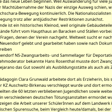
lte das neue Leben beginnen. Weil Auswanderung für viele 
r Machtübernahme der Nazis der einzige Ausweg schien, wu
chschara-Bewegung kontinuierlich. Die Nationalsozialisten
ung trotz aller antijüdischer Restriktionen zunächst.
e ist ein historisches Kleinod, weil originale Gebäudeteile 
ände führt vom Haupthaus an Baracken und Ställen vorbei. 
er Fragen, denen der Verein nachgeht. Weltweit sucht er na
 Neuendorf gelebt und gearbeitet haben sowie nach Dokum
reiben
uendorf NS-Zwangsarbeits- und Sammellager für Deportatio
nsehmoderator bekannte Hans Rosenthal musste dort Zwangsa
ejarano das Gut sowohl als Ausbildungsstätte als auch als
dagogin Clara Grunwald arbeitete dort als Erzieherin, bis s
r KZ Auschwitz-Birkenau verschleppt wurde und dort ermor
teilten die 60 letzten verbliebenen Jugendlichen sowie wei
 in verschiedenen deutschen Tötungsanstalten ermordet w
zeigen die Arbeit unserer SchülerInnen auf dem Landwerk
orischen Spurensuche, beim Vergleich heute/damals, bei de