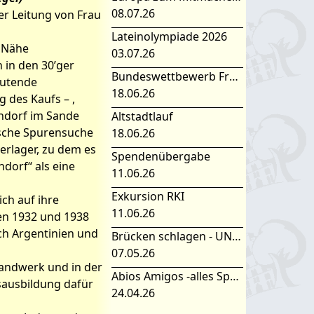
08.07.26
ter Leitung von Frau
Lateinolympiade 2026
r Nähe
03.07.26
 in den 30’ger
Bundeswettbewerb Fremdsprachen
eutende
18.06.26
 des Kaufs – ,
n Lebens –
ndorf im Sande
Altstadtlauf
rische Spurensuche
de
18.06.26
erlager, zu dem es
Spendenübergabe
dorf“ als eine
11.06.26
Exkursion RKI
ich auf ihre
11.06.26
en 1932 und 1938
ch Argentinien und
Brücken schlagen - UNESCO Projekttag 2026
07.05.26
Handwerk und in der
Abios Amigos -alles Spanisch oder was
sausbildung dafür
24.04.26