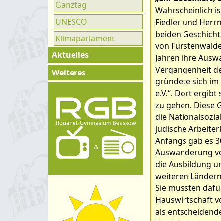
Ganztag
Wahrscheinlich is
UNESCO
Fiedler und Herr
beiden Geschicht
Klimaparlament
von Fürstenwalde
Aktuelles
Jahren ihre Ausw
Vergangenheit des
Exkursionen
Weiteres
Bilder zum Ar
gründete sich im
Klassenfahrten
Impressum
e.V.“. Dort ergib
das Hachschar
Konzerte &
zu gehen. Diese G
Kontakt
Ausstellungen
die Nationalsozi
Organigramm
jüdische Arbeite
Wettkämpfe &
Schulprogramm
Anfangs gab es 30
Olympiaden
Auswanderung vor
Hygienekonzept
Schüleraustausch
die Ausbildung u
weiteren Ländern
Projektwoche
Sie mussten dafü
Weitere
Hauswirtschaft v
Veranstaltungen
als entscheidende