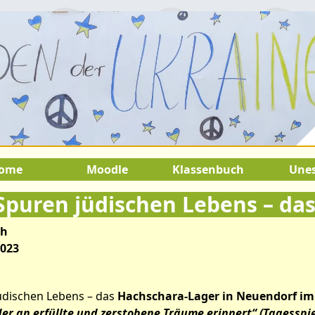
2.August 2026:
9.Juli 2026 bis 22.
SOMMERFERIEN !
ome
Moodle
Klassenbuch
Une
th
2023
üdischen Lebens – das
Hachschara-Lager in Neuendorf im
der an erfüllte und zerstobene Träume erinnert“ (Tagesspi