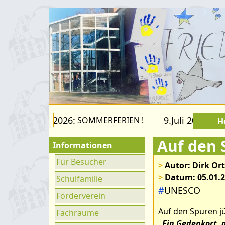
 22.August 2026:
9.Juli 2026 bis 2
SOMMERFERIEN !
H
Informationen
Für Besucher
>
Autor: Dirk Or
>
Datum: 05.01.
Schulfamilie
#
UNESCO
Förderverein
Auf den Spuren j
Fachräume
„Ein Gedenkort, 