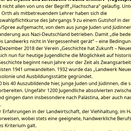
t nicht allen von uns der Begriff „Hachschara“ geläufig. Un
n Orth als mitbetreuendem Lehrer haben sich die
swahlpflichtkurse des Jahrgangs 9 zu einem Gutshof in de
/Spree aufgemacht, von dem aus junge Juden und Jüdinnen
anderung aus Nazi-Deutschland betrieben. Damit „die bed
 Landwerks nicht in Vergessenheit gerät“ – eine Bedingung
tikel: Auf den Spuren jüdische
 Dezember 2018 der Verein „Geschichte hat Zukunft – Neue
t sich nun für heutige Jugendliche die Möglichkeit auf histo
a-Lager in Neuendorf im San
eschichte beginnt neun Jahre vor der Zeit als Zwangsarbeit
alisten 1941 umwandelten. 1932 wurde das „Landwerk Neuen
rkolonie und Ausbildungsstätte gegründet.
 bis 40 Auszubildende hier, junge Juden und Jüdinnen, die s
bereiten. Ungefähr 1200 Jugendliche absolvierten zwisch
nd gingen dann insbesondere nach Palästina, aber auch na
.
r Erfahrungen in der Landwirtschaft, der Viehhaltung, im 
orweisen, wobei stets eine geeignete, handwerkliche Beruf
s Kriterium galt.