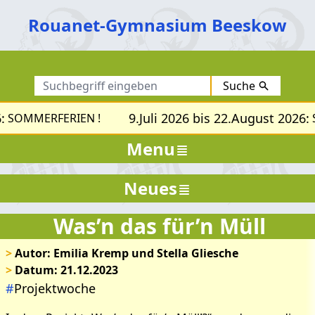
Rouanet-Gymnasium Beeskow
Suche
:
9.Juli 2026 bis 22.August 2026:
SOMMERFERIEN !
S
Menu
Neues
Was’n das für’n Müll
>
Autor: Emilia Kremp und Stella Gliesche
Bilder zum Artikel: Was’n
>
Datum: 21.12.2023
#
Projektwoche
das für’n Müll