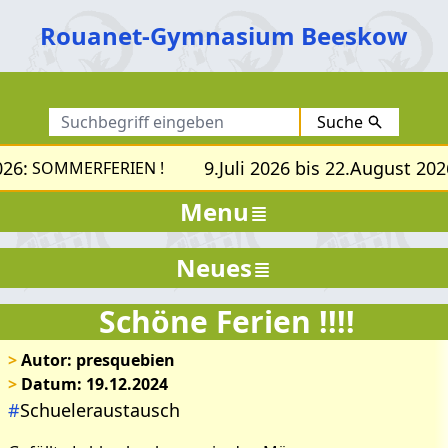
Rouanet-Gymnasium Beeskow
Suche
26:
9.Juli 2026 bis 22.August 202
SOMMERFERIEN !
Menu
Neues
Schöne Ferien !!!!
>
Autor: presquebien
>
Datum: 19.12.2024
#
Schueleraustausch