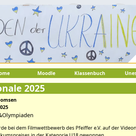
.August 2026:
9.Juli 2026 bis 22.
SOMMERFERIEN !
ome
Moodle
Klassenbuch
Une
onale 2025
Thomsen
2025
&Olympiaden
de bei dem Filmwettbewerb des Pfeiffer e.V. auf der Video
ikumspreises in der Kategorie U18 gewonnen.