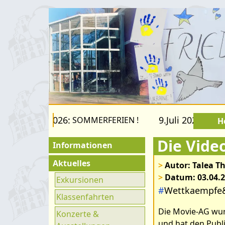
22.August 2026:
9.Juli 2026 bis 22
SOMMERFERIEN !
H
Die Vide
Informationen
Für Besucher
Aktuelles
>
Autor: Talea 
>
Datum: 03.04.
Schulfamilie
Exkursionen
#
Wettkaempfe
Förderverein
Klassenfahrten
Die Movie-AG wur
Fachräume
Konzerte &
und hat den Publ