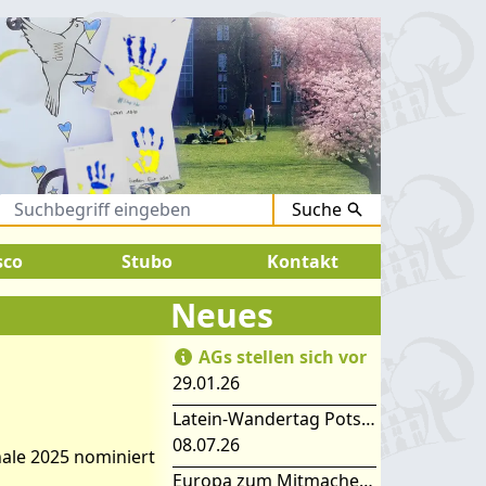
Suche
August 2026:
SOMMERFERIEN !
sco
Stubo
Kontakt
Neues
AGs stellen sich vor
29.01.26
Latein-Wandertag Potsdam
08.07.26
nale 2025 nominiert
Europa zum Mitmachen – SIMEP 2026 in Stubice