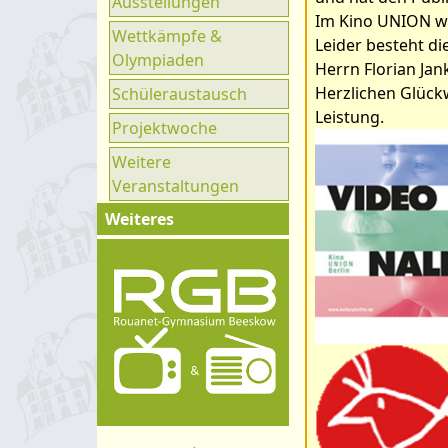
Ausstellungen
Ganztag
Im Kino UNION wu
Wettkämpfe &
UNESCO
Leider besteht d
Olympiaden
Herrn Florian Jan
Klimaparlament
Herzlichen Glück
Schüleraustausch
Leistung.
Projektwoche
Weitere
Veranstaltungen
Weiteres
Impressum
Kontakt
Organigramm
Schulprogramm
Hygienekonzept