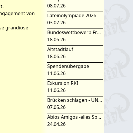
08.07.26
t.
 Engagement von
Lateinolympiade 2026
03.07.26
se grandiose
Bundeswettbewerb Fremdsprachen
18.06.26
Altstadtlauf
18.06.26
Spendenübergabe
11.06.26
Exkursion RKI
11.06.26
Brücken schlagen - UNESCO Projekttag 2026
07.05.26
Abios Amigos -alles Spanisch oder was
24.04.26