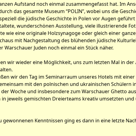
anzen Aufstand noch einmal zusammengefasst hat. Im Ans
durch das gesamte Museum “POLIN”, wobei uns die Geschi
peziell die jüdische Geschichte in Polen vor Augen geführt
staltete, wunderschönen Ausstellung, viele illustrierende Fo
e wie eine originale Holzsynagoge oder gleich einer ganze
haus mit Nachgestaltung des blühenden jüdische Kulturle
er Warschauer Juden noch einmal ein Stück näher.
 wir wieder eine Möglichkeit, uns zum letzten Mal in der 
alten.
eßen wir den Tag im Seminarraum unseres Hotels mit einer
emeinsam mit den polnischen und ukrainischen Schülern im
 der Woche und insbesondere zum Warschauer Ghetto ausk
in jeweils gemischten Dreierteams kreativ umsetzten und 
eu gewonnenen Kenntnissen ging es dann in eine letzte Nac