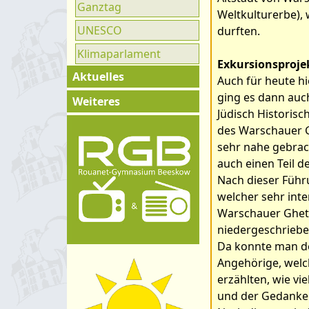
Ganztag
Weltkulturerbe),
UNESCO
durften.
Klimaparlament
Exkursionsproje
Aktuelles
Auch für heute hi
ging es dann auc
Exkursionen
Weiteres
Jüdisch Historisc
Klassenfahrten
Impressum
des Warschauer G
Konzerte &
sehr nahe gebrac
Kontakt
Ausstellungen
auch einen Teil d
Organigramm
Nach dieser Führu
Wettkämpfe &
Schulprogramm
welcher sehr inte
Olympiaden
Bilder zum Ar
Warschauer Ghetto
Hygienekonzept
Schüleraustausch
niedergeschriebe
Da konnte man de
Projektwoche
Angehörige, welc
Weitere
erzählten, wie vi
Veranstaltungen
und der Gedanke 