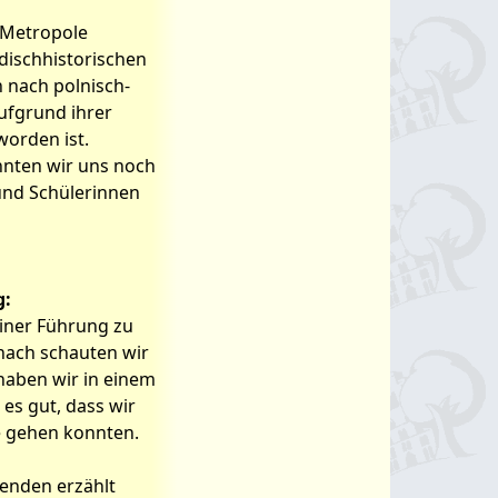
r Metropole
dischhistorischen
nach polnisch-
ufgrund ihrer
worden ist.
nnten wir uns noch
und Schülerinnen
g:
einer Führung zu
nach schauten wir
haben wir in einem
es gut, dass wir
e gehen konnten.
benden erzählt