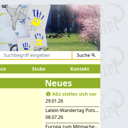
Suche
st 2026:
SOMMERFERIEN !
sco
Stubo
Kontakt
Neues
AGs stellen sich vor
29.01.26
Latein-Wandertag Potsdam
08.07.26
Europa zum Mitmachen – SIMEP 2026 in Stubice