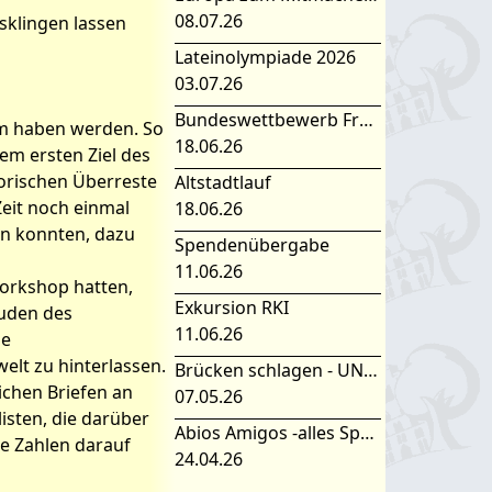
08.07.26
sklingen lassen
Lateinolympiade 2026
03.07.26
Bundeswettbewerb Fremdsprachen
amm haben werden. So
18.06.26
m ersten Ziel des
torischen Überreste
Altstadtlauf
eit noch einmal
18.06.26
en konnten, dazu
Spendenübergabe
11.06.26
Workshop hatten,
Exkursion RKI
Juden des
11.06.26
ie
lt zu hinterlassen.
Brücken schlagen - UNESCO Projekttag 2026
chen Briefen an
07.05.26
isten, die darüber
Abios Amigos -alles Spanisch oder was
se Zahlen darauf
24.04.26