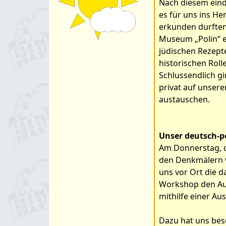
Nach diesem ein
es für uns ins H
erkunden durften
Museum „Polin“ 
jüdischen Rezept
historischen Rol
Schlussendlich gi
privat auf unser
austauschen.
Unser deutsch-po
Am Donnerstag, d
den Denkmälern v
uns vor Ort die 
Workshop den Auf
mithilfe einer A
Dazu hat uns beso