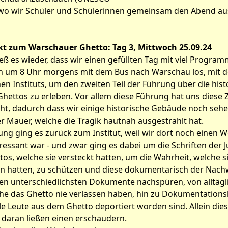
 wo wir Schüler und Schülerinnen gemeinsam den Abend au
kt zum Warschauer Ghetto: Tag 3, Mittwoch 25.09.24
eß es wieder, dass wir einen gefüllten Tag mit viel Progr
h um 8 Uhr morgens mit dem Bus nach Warschau los, mit de
hen Instituts, um den zweiten Teil der Führung über die his
hettos zu erleben. Vor allem diese Führung hat uns diese Z
ht, dadurch dass wir einige historische Gebäude noch seh
er Mauer, welche die Tragik hautnah ausgestrahlt hat.
ng ging es zurück zum Institut, weil wir dort noch einen 
ressant war - und zwar ging es dabei um die Schriften der 
tikel: Warschau 2
s, welche sie versteckt hatten, um die Wahrheit, welche s
n hatten, zu schützen und diese dokumentarisch der Nachwe
n unterschiedlichsten Dokumente nachspüren, von alltägli
he das Ghetto nie verlassen haben, hin zu Dokumentationsl
ele Leute aus dem Ghetto deportiert worden sind. Allein die
daran ließen einen erschaudern.