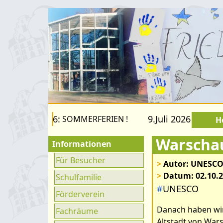
August 2026:
9.Juli 2026 bis 22.Au
SOMMERFERIEN !
H
Warscha
Informationen
Für Besucher
>
Autor: UNESCO
>
Datum: 02.10.
Schulfamilie
#
UNESCO
Förderverein
Danach haben wir 
Fachräume
Altstadt von Wa