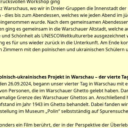
drucksvollen Workshop ging
erz Warschaus, wo wir in Dreier-Gruppen die Innenstadt de
 - dies bis zum Abendessen, welches wie jeden Abend im jü
eingenommen wurde. Nach dem gemeinsamen Abendessen 
en ging es gemeinsam in die Warschauer Altstadt, welche a
le und Schönheit als UNESCOWeltkulturerbe ausgezeichnet 
ng es für uns wieder zurück in die Unterkunft. Am Ende ko
en Zimmern mit den polnischen und ukrainischen Schülern 
lnisch-ukrainisches Projekt in Warschau – der vierte Ta
en 26.09.2024, begann unser vierter Tag in Warschau mit 
on Personen, die im Warschauer Ghetto gelebt haben. Da
damalige Grenze des Warschauer Ghettos an. Anschließend 
stand im Jahr 1943 im Ghetto behandelt. Dabei fanden wir 
usstellung im Museum „Polin“ selbstständig auf Spurensuch
nders ein Film berührt, der in der Perspektive der Überle