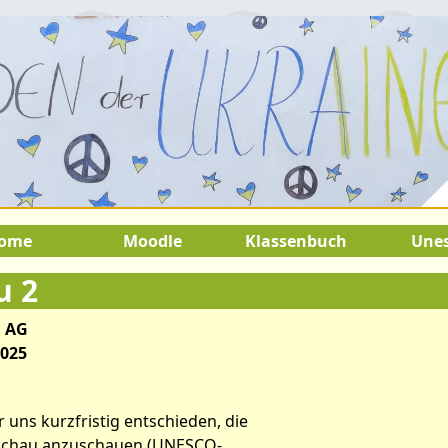
gust 2026:
9.Juli 2026 bis 22.Augu
SOMMERFERIEN !
ome
Moodle
Klassenbuch
Une
u 2
 AG
2025
uns kurzfristig entschieden, die
rschau anzuschauen (UNESCO-