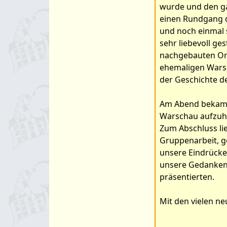
wurde und den g
einen Rundgang 
und noch einmal s
sehr liebevoll ge
nachgebauten Ort
ehemaligen Warsc
der Geschichte d
Am Abend bekamen
Warschau aufzuh
Zum Abschluss li
Gruppenarbeit, g
unsere Eindrücke
unsere Gedanken 
präsentierten.
Mit den vielen n