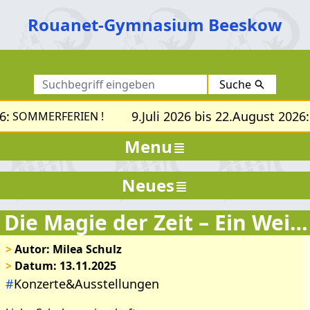
Rouanet-Gymnasium Beeskow
Suche
6:
9.Juli 2026 bis 22.August 2026:
SOMMERFERIEN !
Menu
Bilder zum Artikel: Die
Neues
Magie der Zeit – Ein
Weihnachtskonzert
Die Magie der Zeit – Ein Weihnachtskonzert
>
Autor: Milea Schulz
>
Datum: 13.11.2025
#
Konzerte&Ausstellungen