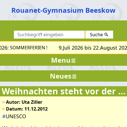
Rouanet-Gymnasium Beeskow
Suche
026:
9.Juli 2026 bis 22.August 202
SOMMERFERIEN !
Menu
Neues
Weihnachten steht vor der Tür!
>
Autor: Uta Ziller
>
Datum: 11.12.2012
#
UNESCO