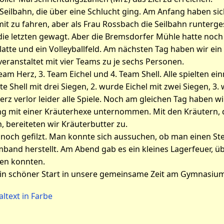
 Seilbahn, die über eine Schlucht ging. Am Anfang haben s
mit zu fahren, aber als Frau Rossbach die Seilbahn runterge
ie letzten gewagt. Aber die Bremsdorfer Mühle hatte noch 
latte und ein Volleyballfeld. Am nächsten Tag haben wir ein 
 veranstaltet mit vier Teams zu je sechs Personen.
eam Herz, 3. Team Eichel und 4. Team Shell. Alle spielten e
te Shell mit drei Siegen, 2. wurde Eichel mit zwei Siegen, 3
rz verlor leider alle Spiele. Noch am gleichen Tag haben wi
 mit einer Kräuterhexe unternommen. Mit den Kräutern, d
 bereiteten wir Kräuterbutter zu.
noch gefilzt. Man konnte sich aussuchen, ob man einen Stein
band herstellt. Am Abend gab es ein kleines Lagerfeuer, ü
en konnten.
ein schöner Start in unsere gemeinsame Zeit am Gymnasium
altext in Farbe