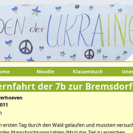
.August 2026:
9.Juli 2026 bis 22.A
SOMMERFERIEN !
ome
Moodle
Klassenbuch
Une
rnfahrt der 7b zur Bremsdor
Verhoeven
2011
ikel: Kennenlernfahrt der 7b 
n
Mühle
am ersten Tag durch den Wald gelaufen und mussten versu
oller Marschrichtungszahlen (Mrz) das Ziel zu erreichen.