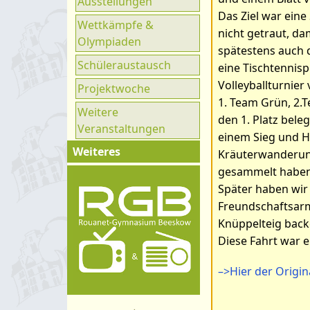
Ausstellungen
Ganztag
Das Ziel war eine
Wettkämpfe &
UNESCO
nicht getraut, da
Olympiaden
spätestens auch d
Klimaparlament
Schüleraustausch
eine Tischtennisp
Volleyballturnier
Projektwoche
1. Team Grün, 2.T
Weitere
den 1. Platz beleg
Veranstaltungen
einem Sieg und He
Weiteres
Kräuterwanderung
gesammelt haben,
Impressum
Später haben wir 
Kontakt
Freundschaftsarm
Organigramm
Knüppelteig back
Diese Fahrt war 
Schulprogramm
Hygienekonzept
–>Hier der Origin