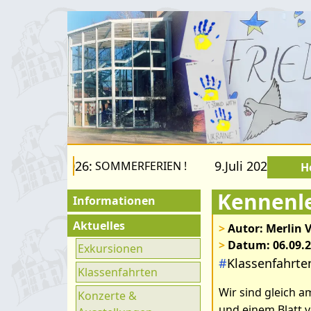
2.August 2026:
9.Juli 2026 bis 22
SOMMERFERIEN !
H
Kennenle
Informationen
Für Besucher
Aktuelles
>
Autor: Merlin 
>
Datum: 06.09.
Schulfamilie
Exkursionen
Bilder zum Art
#
Klassenfahrte
Förderverein
Klassenfahrten
Bremsdorfer 
Wir sind gleich 
Fachräume
Konzerte &
und einem Blatt v