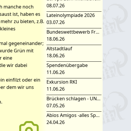
08.07.26
ich manche noch
saust ist, haben es
Lateinolympiade 2026
mehr zu bieten, z.B.
03.07.26
kleines
Bundeswettbewerb Fremdsprachen
18.06.26
inmal gegeneinander;
Altstadtlauf
. wurde Grün mit
18.06.26
r eine
ie wir dabei
Spendenübergabe
11.06.26
 einfilzt oder ein
Exkursion RKI
ber dem wir uns
11.06.26
Brücken schlagen - UNESCO Projekttag 2026
.
07.05.26
Abios Amigos -alles Spanisch oder was
24.04.26