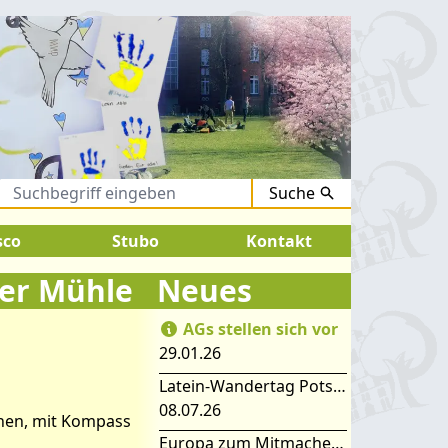
Suche
ugust 2026:
SOMMERFERIEN !
sco
Stubo
Kontakt
fer Mühle
Neues
AGs stellen sich vor
29.01.26
zur
Latein-Wandertag Potsdam
08.07.26
chen, mit Kompass
Europa zum Mitmachen – SIMEP 2026 in Stubice