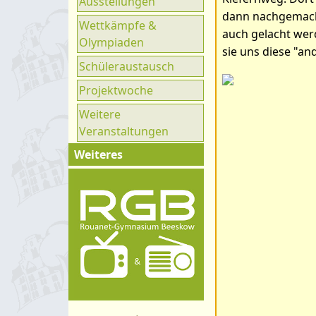
Ausstellungen
Ganztag
dann nachgemacht
Wettkämpfe &
UNESCO
auch gelacht werd
Olympiaden
sie uns diese "an
Klimaparlament
Schüleraustausch
Projektwoche
Weitere
Veranstaltungen
Weiteres
Impressum
Kontakt
Organigramm
Schulprogramm
Hygienekonzept