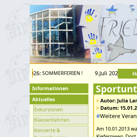
22.August 2026:
9.Juli 2026 bis 22
SOMMERFERIEN !
H
Sportunt
Informationen
Für Besucher
Aktuelles
>
Autor: Julia L
>
Datum: 15.01.
Schulfamilie
Exkursionen
#
Weitere Veran
Bilder zum Art
Förderverein
Klassenfahrten
Am 10.01.2013 wa
Fachräume
Konzerte &
Kiefernweg. Dort 