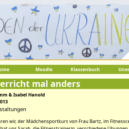
.August 2026:
9.Juli 2026 bis 22.A
SOMMERFERIEN !
ome
Moodle
Klassenbuch
Une
erricht mal anders
amm & Isabel Hanold
2013
staltungen
ikel: Sportunterricht mal and
ren wir, der Mädchensportkurs von Frau Bartz, im Fitnessc
hat uns Sarah, die Fitnesstrainerin, verschiedene Übungen g