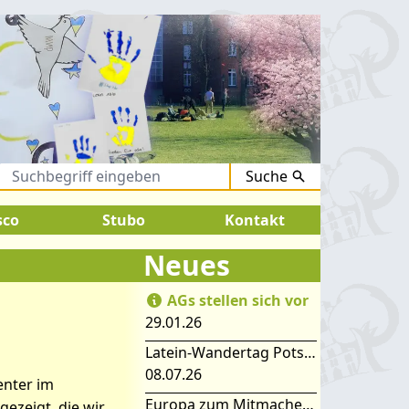
Suche
ugust 2026:
SOMMERFERIEN !
sco
Stubo
Kontakt
Neues
AGs stellen sich vor
29.01.26
ers
Latein-Wandertag Potsdam
08.07.26
enter im
Europa zum Mitmachen – SIMEP 2026 in Stubice
ezeigt, die wir