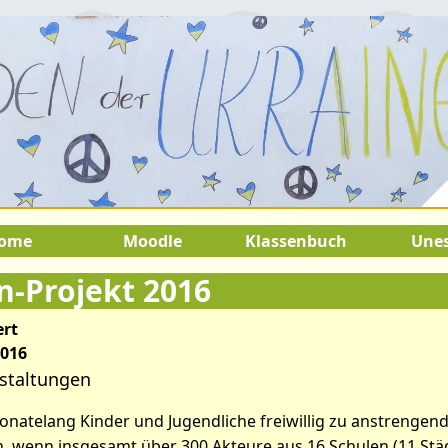
August 2026:
9.Juli 2026 bis 22.Au
SOMMERFERIEN !
ome
Moodle
Klassenbuch
Une
n-Projekt 2016
ert
2016
staltungen
atelang Kinder und Jugendliche freiwillig zu anstrengend
in, wenn insgesamt über 300 Akteure aus 16 Schulen (11 St