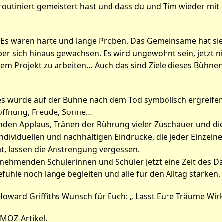
outiniert gemeistert hast und dass du und Tim wieder mit
r: Es waren harte und lange Proben. Das Gemeinsame hat si
über sich hinaus gewachsen. Es wird ungewohnt sein, jetzt 
m Projekt zu arbeiten… Auch das sind Ziele dieses Bühnenpr
es wurde auf der Bühne nach dem Tod symbolisch ergreifend
offnung, Freude, Sonne…
nden Applaus, Tränen der Rührung vieler Zuschauer und di
individuellen und nachhaltigen Eindrücke, die jeder Einzeln
 lassen die Anstrengung vergessen.
eilnehmenden Schülerinnen und Schüler jetzt eine Zeit des 
efühle noch lange begleiten und alle für den Alltag stärken.
oward Griffiths Wunsch für Euch: „ Lasst Eure Träume Wirk
MOZ-Artikel.