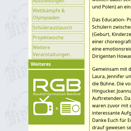
Ausstellungen
Ganztag
und Polen) an ei
Wettkämpfe &
UNESCO
Olympiaden
Das Education- P
Klimaparlament
Schülern zwische
Schüleraustausch
Bilder zum Art
(Geburt, Kinderze
Projektwoche
einer choreograf
Weitere
eine emotionsreic
Veranstaltungen
Dirigenten Howar
Weiteres
Gemeinsam mit de
Impressum
Laura, Jennifer u
Kontakt
die Bühne. Die v
Hingucker. Joanna
Organigramm
Auftretenden. Da
Schulprogramm
waren zuvor mit 
interessante Aufg
Hygienekonzept
Danke Euch für E
drauf gewesen sei