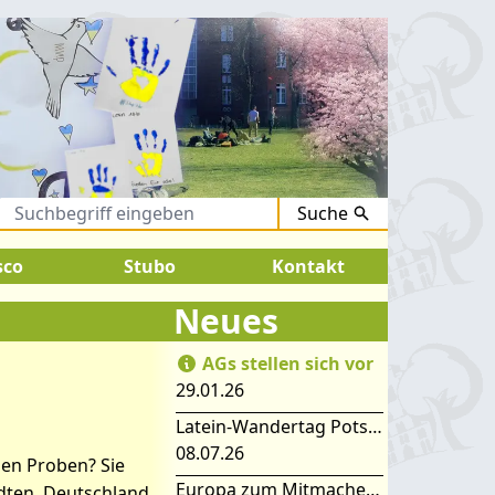
Suche
gust 2026:
SOMMERFERIEN !
sco
Stubo
Kontakt
Neues
AGs stellen sich vor
29.01.26
Latein-Wandertag Potsdam
08.07.26
en Proben? Sie
Europa zum Mitmachen – SIMEP 2026 in Stubice
ädten, Deutschland