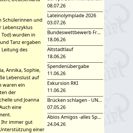
08.07.26
Lateinolympiade 2026
en Schülerinnen und
03.07.26
r Lebenszyklus
Bundeswettbewerb Fremdsprachen
r Tod) wurden in
18.06.26
g und Tanz ergaben
Altstadtlauf
 Leitung des
18.06.26
Spendenübergabe
, Annika, Sophie,
11.06.26
ße Lebenslust auf
Exkursion RKI
e waren ein
11.06.26
ten der
helle und Joanna
Brücken schlagen - UNESCO Projekttag 2026
07.05.26
Auch eine
ment.
Abios Amigos -alles Spanisch oder was
 Ihr immer gut
24.04.26
 Unterstützung einer