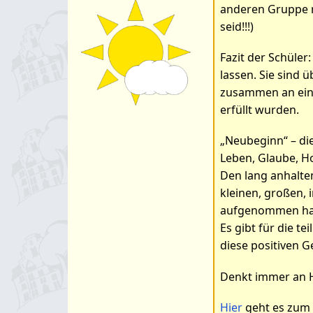
anderen Gruppe r
seid!!!)
Fazit der Schüle
lassen. Sie sind 
zusammen an eine
erfüllt wurden.
„Neubeginn“ – di
Leben, Glaube, H
Den lang anhalte
kleinen, großen, 
aufgenommen hat,
Es gibt für die t
diese positiven G
Denkt immer an H
Hier
geht es zum 