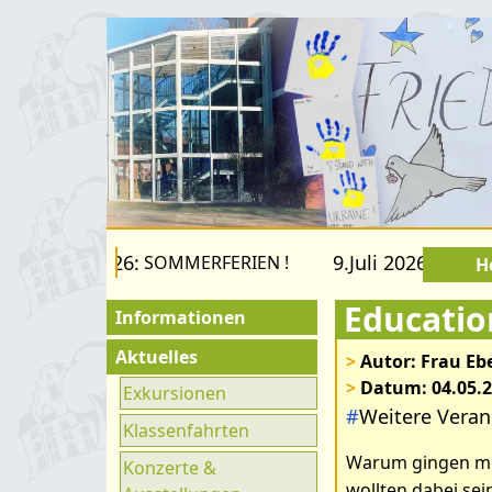
.August 2026:
9.Juli 2026 bis 22.
SOMMERFERIEN !
H
Educatio
Informationen
Für Besucher
Aktuelles
>
Autor: Frau Eb
>
Datum: 04.05.
Schulfamilie
Exkursionen
#
Weitere Veran
Förderverein
Klassenfahrten
Warum gingen mon
Fachräume
Konzerte &
wollten dabei se