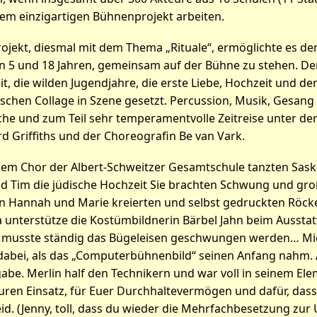
nem einzigartigen Bühnenprojekt arbeiten.
rojekt, diesmal mit dem Thema „Rituale“, ermöglichte es d
n 5 und 18 Jahren, gemeinsam auf der Bühne zu stehen. De
ikel: Education-Projekt 2016
it, die wilden Jugendjahre, die erste Liebe, Hochzeit und de
ischen Collage in Szene gesetzt. Percussion, Musik, Gesan
he und zum Teil sehr temperamentvolle Zeitreise unter der
d Griffiths und der Choreografin Be van Vark.
m Chor der Albert-Schweitzer Gesamtschule tanzten Saskia
nd Tim die jüdische Hochzeit Sie brachten Schwung und gro
on Hannah und Marie kreierten und selbst gedruckten Röck
 unterstütze die Kostümbildnerin Bärbel Jahn beim Ausstat
 musste ständig das Bügeleisen geschwungen werden… Mic
dabei, als das „Computerbühnenbild“ seinen Anfang nahm. 
abe. Merlin half den Technikern und war voll in seinem Ele
uren Einsatz, für Euer Durchhaltevermögen und dafür, dass
d. (Jenny, toll, dass du wieder die Mehrfachbesetzung zur