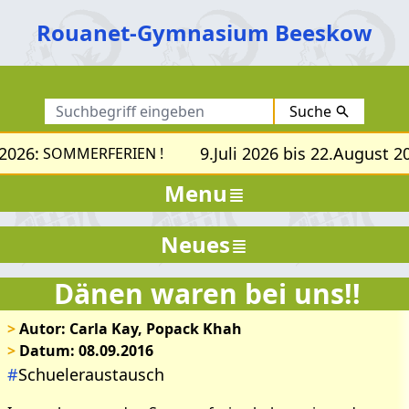
Rouanet-Gymnasium Beeskow
Suche
2026:
9.Juli 2026 bis 22.August 20
SOMMERFERIEN !
Menu
Neues
Dänen waren bei uns!!
>
Autor: Carla Kay, Popack Khah
>
Datum: 08.09.2016
#
Schueleraustausch