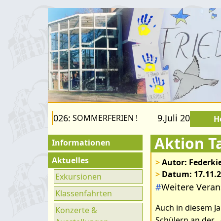
 22.August 2026:
9.Juli 2026 bis 2
SOMMERFERIEN !
H
Aktion T
Informationen
Für Besucher
Aktuelles
>
Autor: Federkie
>
Datum: 17.11.
Schulfamilie
Exkursionen
#
Weitere Veran
Förderverein
Klassenfahrten
Auch in diesem J
Fachräume
Konzerte &
Schülern an der „