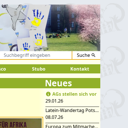
Suche
August 2026:
SOMMERFERIEN !
sco
Stubo
Kontakt
Neues
AGs stellen sich vor
29.01.26
Latein-Wandertag Potsdam
08.07.26
Europa zum Mitmachen – SIMEP 2026 in Stubice