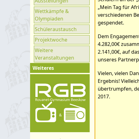
Ausstellungen
Ganztag
„Mein Tag für Afr
Wettkämpfe &
UNESCO
verschiedenen Be
Olympiaden
gespendet.
Klimaparlament
Schüleraustausch
Dem Engagement a
Projektwoche
4.282,00€ zusamm
Weitere
2.141,00€, auf da
Veranstaltungen
unseres Partnerp
Weiteres
Vielen, vielen Dan
Impressum
Ergebnis! Viellei
Kontakt
übertrumpfen, den
2017.
Organigramm
Schulprogramm
Hygienekonzept