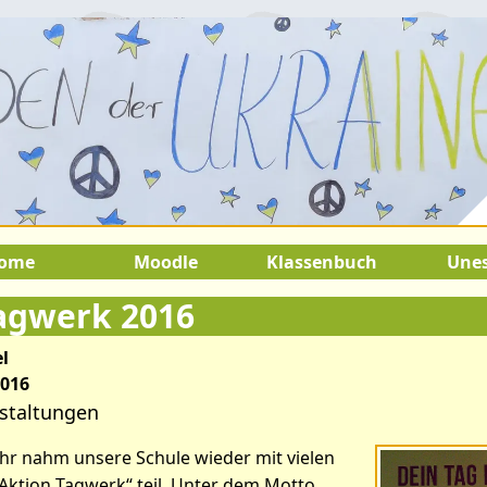
2.August 2026:
9.Juli 2026 bis 22.
SOMMERFERIEN !
ome
Moodle
Klassenbuch
Une
agwerk 2016
l
2016
staltungen
ahr nahm unsere Schule wieder mit vielen
Aktion Tagwerk“ teil. Unter dem Motto