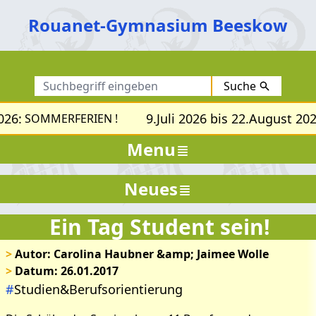
Rouanet-Gymnasium Beeskow
Suche
26:
9.Juli 2026 bis 22.August 202
SOMMERFERIEN !
Menu
Neues
Ein Tag Student sein!
>
Autor: Carolina Haubner &amp; Jaimee Wolle
>
Datum: 26.01.2017
#
Studien&Berufsorientierung