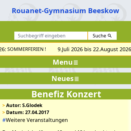
Rouanet-Gymnasium Beeskow
Suche
6:
9.Juli 2026 bis 22.August 2026
SOMMERFERIEN !
Menu
Neues
Benefiz Konzert
Bilder zum Artikel: Benefiz
Konzert
>
Autor: S.Glodek
>
Datum: 27.04.2017
#
Weitere Veranstaltungen