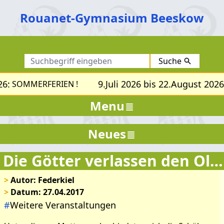
Rouanet-Gymnasium Beeskow
Suche
6:
9.Juli 2026 bis 22.August 2026
SOMMERFERIEN !
Menu
Bilder zum Artikel: Die
Götter verlassen den
Neues
Olymp
Die Götter verlassen den Olymp
>
Autor: Federkiel
>
Datum: 27.04.2017
#
Weitere Veranstaltungen