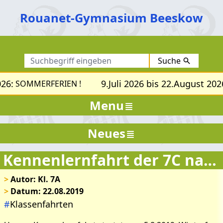
Rouanet-Gymnasium Beeskow
Suche
26:
9.Juli 2026 bis 22.August 2026
SOMMERFERIEN !
Menu
Neues
Kennenlernfahrt der 7C nach Müllrose
>
Autor: Kl. 7A
>
Datum: 22.08.2019
#
Klassenfahrten