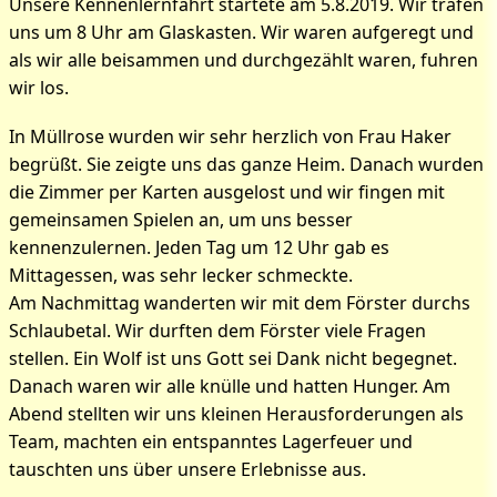
Unsere Kennenlernfahrt startete am 5.8.2019. Wir trafen
uns um 8 Uhr am Glaskasten. Wir waren aufgeregt und
als wir alle beisammen und durchgezählt waren, fuhren
wir los.
In Müllrose wurden wir sehr herzlich von Frau Haker
begrüßt. Sie zeigte uns das ganze Heim. Danach wurden
die Zimmer per Karten ausgelost und wir fingen mit
gemeinsamen Spielen an, um uns besser
kennenzulernen. Jeden Tag um 12 Uhr gab es
Mittagessen, was sehr lecker schmeckte.
Am Nachmittag wanderten wir mit dem Förster durchs
Schlaubetal. Wir durften dem Förster viele Fragen
Bilder zum Artikel:
stellen. Ein Wolf ist uns Gott sei Dank nicht begegnet.
Danach waren wir alle knülle und hatten Hunger. Am
Kennenlernfahrt der 7C
Abend stellten wir uns kleinen Herausforderungen als
nach Müllrose
Team, machten ein entspanntes Lagerfeuer und
tauschten uns über unsere Erlebnisse aus.