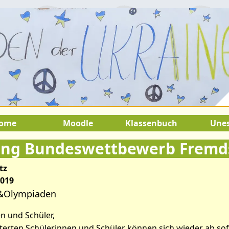
August 2026:
9.Juli 2026 bis 22.Au
SOMMERFERIEN !
ome
Moodle
Klassenbuch
Une
ng Bundeswettbewerb Fremd
tz
2019
&Olympiaden
n und Schüler,
terten Schülerinnen und Schüler können sich wieder ab sof