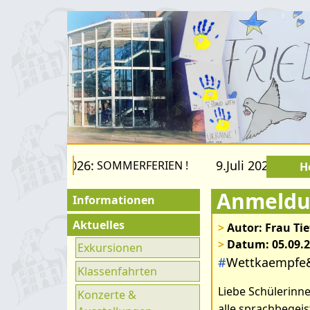
.August 2026:
9.Juli 2026 bis 22.
SOMMERFERIEN !
H
Anmeldu
Informationen
Für Besucher
Aktuelles
>
Autor: Frau Tie
>
Datum: 05.09.
Schulfamilie
Exkursionen
#
Wettkaempfe
Förderverein
Klassenfahrten
Liebe Schülerinne
Fachräume
Konzerte &
alle sprachbegeis