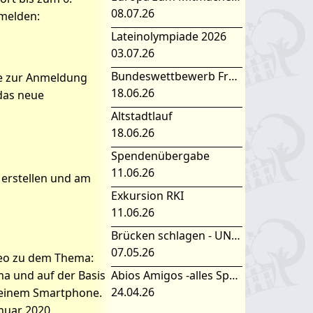
08.07.26
melden:
Lateinolympiade 2026
03.07.26
Bundeswettbewerb Fremdsprachen
se zur Anmeldung
18.06.26
das neue
Altstadtlauf
18.06.26
Spendenübergabe
11.06.26
 erstellen und am
Exkursion RKI
11.06.26
Brücken schlagen - UNESCO Projekttag 2026
07.05.26
deo zu dem Thema:
a und auf der Basis
Abios Amigos -alles Spanisch oder was
24.04.26
 deinem Smartphone.
anuar 2020