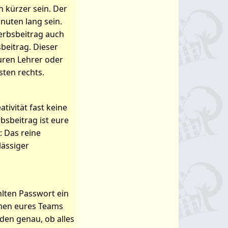
h kürzer sein. Der
nuten lang sein.
erbsbeitrag auch
beitrag. Dieser
ren Lehrer oder
sten rechts.
ivität fast keine
sbeitrag ist eure
: Das reine
lässiger
lten Passwort ein
amen eures Teams
aden genau, ob alles