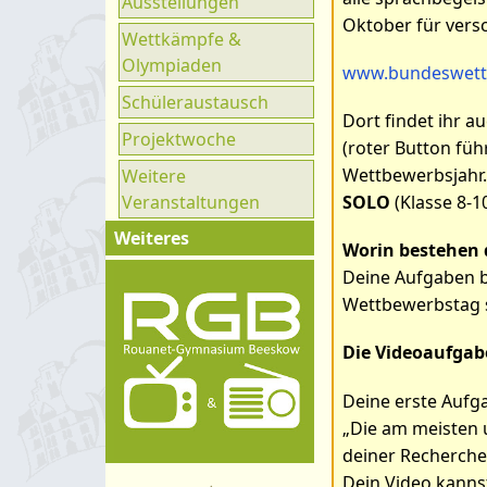
Ausstellungen
Ganztag
Oktober für vers
Wettkämpfe &
UNESCO
Olympiaden
www.bundeswett
Klimaparlament
Schüleraustausch
Dort findet ihr 
Projektwoche
(roter Button fü
Wettbewerbsjahr.
Weitere
Veranstaltungen
SOLO
(Klasse 8-1
Weiteres
Worin bestehen 
Impressum
Deine Aufgaben b
Wettbewerbstag s
Kontakt
Organigramm
Die Videoaufgab
Schulprogramm
Deine erste Aufg
Hygienekonzept
„Die am meisten 
deiner Recherche
Dein Video kanns