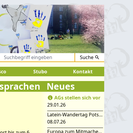
Suche
gust 2026:
SOMMERFERIEN !
sco
Stubo
Kontakt
sprachen
Neues
AGs stellen sich vor
29.01.26
Latein-Wandertag Potsdam
08.07.26
Europa zum Mitmachen – SIMEP 2026 in Stubice
ort bis zum 6.