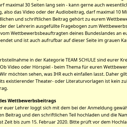
 darf maximal 30 Seiten lang sein - kann gerne auch wesentlic
, also das Video oder der Audiobeitrag, darf maximal 10 Mi
chen und schriftlichen Beitrag gehört zu eurem Wettbew
der der Lehrerin ausgefüllte Fragebogen zum Wettbewerbs
 vom Wettbewerbsbeauftragten deines Bundeslandes an eu
endet und ist auch aufrufbar auf dieser Seite im grauen Ka
bsteilnahme in der Kategorie TEAM SCHULE sind eurer Kreat
 Ob Video oder Hörspiel - beim Thema für euren Wettbewerb
 Wir möchten sehen, was IHR euch einfallen lasst. Daher gilt
ts existierender Theater- oder Literaturvorlagen ist kein zu
rag.
des Wettbewerbsbeitrags
er euer Lehrer loggt sich mit dem bei der Anmeldung gewäh
n Beitrag und den schriftlichen Teil hochladen und die N
st Zeit bis zum 15. Februar 2020. Bitte prüft vor dem Hochl