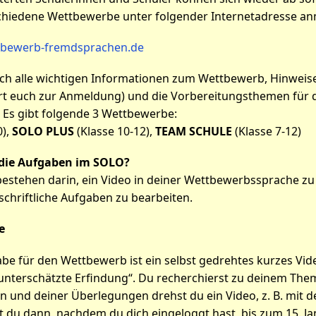
chiedene Wettbewerbe unter folgender Internetadresse an
bewerb-fremdsprachen.de
auch alle wichtigen Informationen zum Wettbewerb, Hinwei
hrt euch zur Anmeldung) und die Vorbereitungsthemen für 
 Es gibt folgende 3 Wettbewerbe:
0),
SOLO PLUS
(Klasse 10-12),
TEAM SCHULE
(Klasse 7-12)
die Aufgaben im SOLO?
estehen darin, ein Video in deiner Wettbewerbssprache zu
chriftliche Aufgaben zu bearbeiten.
e
abe für den Wettbewerb ist ein selbst gedrehtes kurzes Vi
unterschätzte Erfindung“. Du recherchierst zu deinem Them
n und deiner Überlegungen drehst du ein Video, z. B. mit
t du dann, nachdem du dich eingeloggt hast, bis zum 15. J