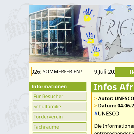
 22.August 2026:
9.Juli 2026 bis 2
SOMMERFERIEN !
H
Infos Afr
Informationen
Für Besucher
>
Autor: UNESCO
Bilder zum Art
>
Datum: 04.06.
Schulfamilie
#
UNESCO
Förderverein
Die Informationen
Fachräume
entsprechendes P