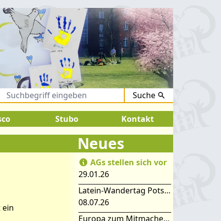
Suche
August 2026:
SOMMERFERIEN !
sco
Stubo
Kontakt
Neues
AGs stellen sich vor
29.01.26
Latein-Wandertag Potsdam
08.07.26
 ein
Europa zum Mitmachen – SIMEP 2026 in Stubice