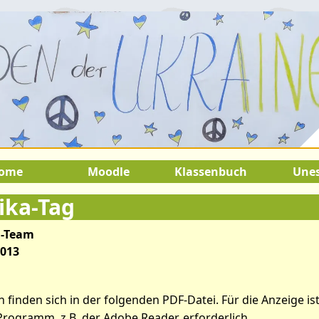
2.August 2026:
9.Juli 2026 bis 22.
SOMMERFERIEN !
ome
Moodle
Klassenbuch
Une
ika-Tag
-Team
ikel: Infos Afrika-Tag
2013
 finden sich in der folgenden PDF-Datei. Für die Anzeige ist
rogramm, z.B. der Adobe Reader, erforderlich.