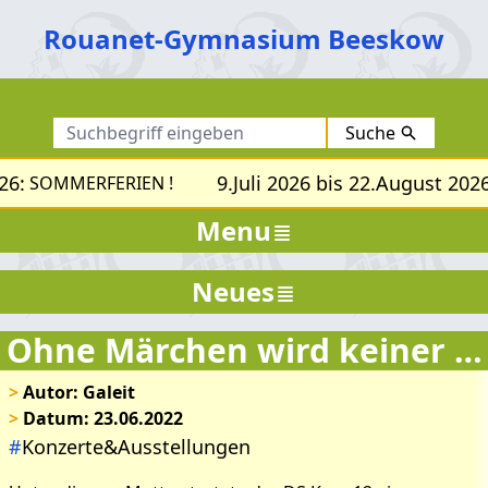
Rouanet-Gymnasium Beeskow
Suche
26:
9.Juli 2026 bis 22.August 2026
SOMMERFERIEN !
Menu
Bilder zum Artikel: Ohne
Neues
Märchen wird keiner
groß…..
Ohne Märchen wird keiner groß…..
>
Autor: Galeit
>
Datum: 23.06.2022
#
Konzerte&Ausstellungen