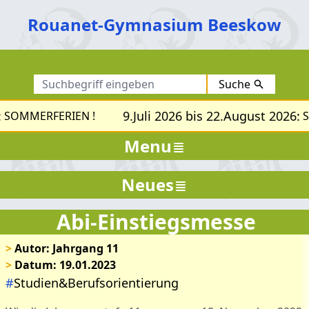
Rouanet-Gymnasium Beeskow
Suche
9.Juli 2026 bis 22.August 2026:
SOMMERFERIEN !
S
Menu
Neues
Abi-Einstiegsmesse
>
Autor: Jahrgang 11
>
Datum: 19.01.2023
#
Studien&Berufsorientierung