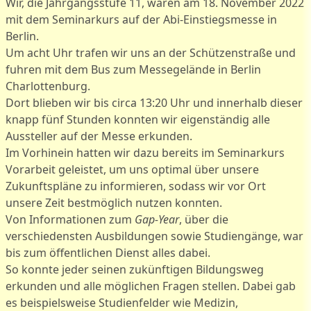
Wir, die Jahrgangsstufe 11, waren am 18. November 2022
mit dem Seminarkurs auf der Abi-Einstiegsmesse in
Berlin.
Um acht Uhr trafen wir uns an der Schützenstraße und
Bilder zum Artikel: Abi-
fuhren mit dem Bus zum Messegelände in Berlin
Charlottenburg.
Einstiegsmesse
Dort blieben wir bis circa 13:20 Uhr und innerhalb dieser
knapp fünf Stunden konnten wir eigenständig alle
Aussteller auf der Messe erkunden.
Im Vorhinein hatten wir dazu bereits im Seminarkurs
Vorarbeit geleistet, um uns optimal über unsere
Zukunftspläne zu informieren, sodass wir vor Ort
unsere Zeit bestmöglich nutzen konnten.
Von Informationen zum
Gap-Year
, über die
verschiedensten Ausbildungen sowie Studiengänge, war
bis zum öffentlichen Dienst alles dabei.
So konnte jeder seinen zukünftigen Bildungsweg
erkunden und alle möglichen Fragen stellen. Dabei gab
es beispielsweise Studienfelder wie Medizin,