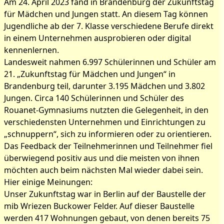
Am 24. April 2023 fand in Brandenburg der Zukunftstag
für Mädchen und Jungen statt. An diesem Tag können
Jugendliche ab der 7. Klasse verschiedene Berufe direkt
in einem Unternehmen ausprobieren oder digital
kennenlernen.
Landesweit nahmen 6.997 Schülerinnen und Schüler am
21. „Zukunftstag für Mädchen und Jungen“ in
Brandenburg teil, darunter 3.195 Mädchen und 3.802
Jungen. Circa 140 Schülerinnen und Schüler des
Rouanet-Gymnasiums nutzten die Gelegenheit, in den
verschiedensten Unternehmen und Einrichtungen zu
„schnuppern“, sich zu informieren oder zu orientieren.
Das Feedback der Teilnehmerinnen und Teilnehmer fiel
überwiegend positiv aus und die meisten von ihnen
Bilder zum Artikel: Großes
möchten auch beim nächsten Mal wieder dabei sein.
Hier einige Meinungen:
Interesse am Zukunftstag
Unser Zukunftstag war in Berlin auf der Baustelle der
2023
mib Wriezen Buckower Felder. Auf dieser Baustelle
werden 417 Wohnungen gebaut, von denen bereits 75