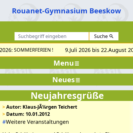
Rouanet-Gymnasium Beeskow
Suche
2026:
9.Juli 2026 bis 22.August 20
SOMMERFERIEN !
Menu
Neues
Neujahresgrüße
>
Autor: Klaus-JÃ¼rgen Teichert
>
Datum: 10.01.2012
#
Weitere Veranstaltungen