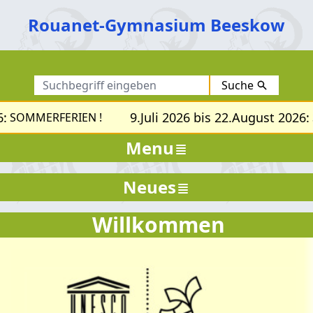
Rouanet-Gymnasium Beeskow
Suche
9.Juli 2026 bis 22.August 2026:
SOMMERFERIEN !
S
Menu
Neues
Willkommen