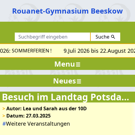
Rouanet-Gymnasium Beeskow
Suche
026:
9.Juli 2026 bis 22.August 202
SOMMERFERIEN !
Menu
Neues
Besuch im Landtag Potsdam – Einblick in die Politik durch ein Planspiel
>
Autor: Lea und Sarah aus der 10D
>
Datum: 27.03.2025
#
Weitere Veranstaltungen