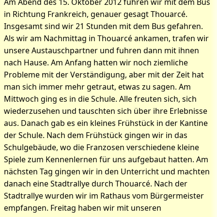
Am Abend des 15. Oktober 2012 fuhren wir mit dem Bus
in Richtung Frankreich, genauer gesagt Thouarcé.
Insgesamt sind wir 21 Stunden mit dem Bus gefahren.
Als wir am Nachmittag in Thouarcé ankamen, trafen wir
unsere Austauschpartner und fuhren dann mit ihnen
nach Hause. Am Anfang hatten wir noch ziemliche
Probleme mit der Verständigung, aber mit der Zeit hat
man sich immer mehr getraut, etwas zu sagen. Am
Mittwoch ging es in die Schule. Alle freuten sich, sich
wiederzusehen und tauschten sich über ihre Erlebnisse
aus. Danach gab es ein kleines Frühstück in der Kantine
der Schule. Nach dem Frühstück gingen wir in das
Bilder zum Artikel:
Schulgebäude, wo die Franzosen verschiedene kleine
Frankreichaustausch
Spiele zum Kennenlernen für uns aufgebaut hatten. Am
nächsten Tag gingen wir in den Unterricht und machten
danach eine Stadtrallye durch Thouarcé. Nach der
Stadtrallye wurden wir im Rathaus vom Bürgermeister
empfangen. Freitag haben wir mit unseren