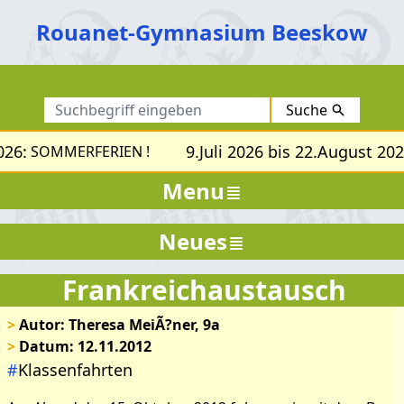
Rouanet-Gymnasium Beeskow
Suche
26:
9.Juli 2026 bis 22.August 2026
SOMMERFERIEN !
Menu
Neues
Frankreichaustausch
>
Autor: Theresa MeiÃ?ner, 9a
>
Datum: 12.11.2012
#
Klassenfahrten