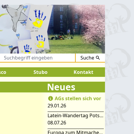
Suche
ugust 2026:
SOMMERFERIEN !
sco
Stubo
Kontakt
Neues
AGs stellen sich vor
29.01.26
Latein-Wandertag Potsdam
08.07.26
Europa zum Mitmachen – SIMEP 2026 in Stubice