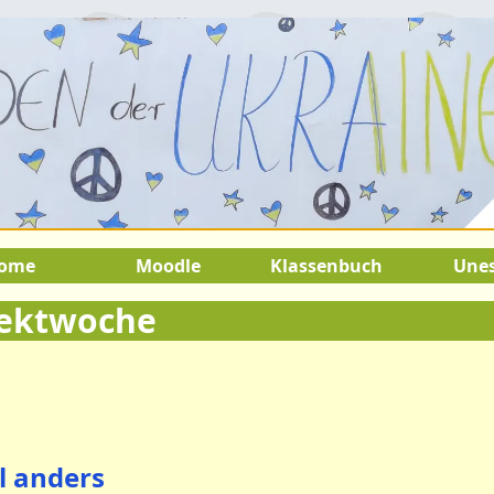
.August 2026:
9.Juli 2026 bis 22.A
SOMMERFERIEN !
ome
Moodle
Klassenbuch
Une
jektwoche
l anders