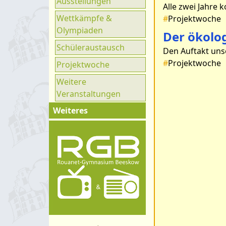
Ausstellungen
Ganztag
Wettkämpfe &
#
Projektwoche
UNESCO
Olympiaden
Der ökolo
Klimaparlament
Schüleraustausch
#
Projektwoche
Projektwoche
Weitere
Veranstaltungen
Weiteres
Impressum
Kontakt
Organigramm
Schulprogramm
Hygienekonzept