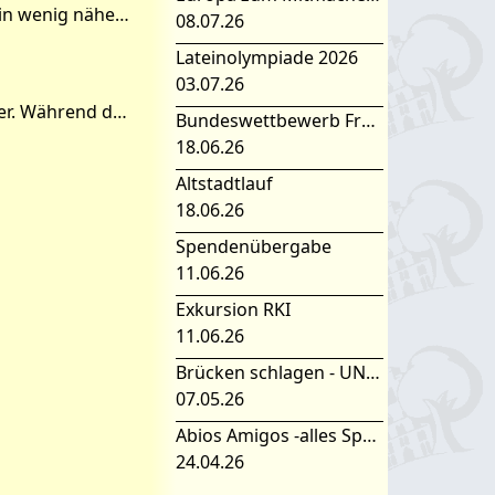
Alle zwei Jahre kommt das EWE Mobil zu uns an die Schule, um uns Physik ein wenig näher zu bringen. So lag es an uns, der 9c, mit diesem Projekt zu beginnen. Sechs Stunden lang wurde ge
08.07.26
Lateinolympiade 2026
03.07.26
Den Auftakt unserer Projekttage gestaltete die Referentin Frau Johanna Jäger. Während des gemeinsamen Kennlernspiels ergaben sich einige Fragen, die wir uns selbst stellten: Wie
Bundeswettbewerb Fremdsprachen
18.06.26
Altstadtlauf
18.06.26
Spendenübergabe
11.06.26
Exkursion RKI
11.06.26
Brücken schlagen - UNESCO Projekttag 2026
07.05.26
Abios Amigos -alles Spanisch oder was
24.04.26