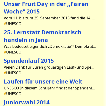
Unser Fruit Day in der ,,Fairen
Woche‘‘ 2015
Vom 11. bis zum 25. September 2015 fand die 14. Faire Woche statt. Dort dreht sich alles um den Fairen Handel. Von fairen Flashmobs über faire Frühstücke und Kochshows, Ausste
#
UNESCO
25. Lernstatt Demokratisch
handeln in Jena
Was bedeutet eigentlich „Demokratie“? Demokratie kommt aus dem Altgriechischen und heißt "Herrschaft des Volkes". Folglich geht in einer Demokratie alle Macht vom Volk aus.
#
UNESCO
Spendenlauf 2015
Vielen Dank für Euren großartigen Lauf- und Spendeneinsatz!! Wir sind immer noch am Zusammenrechnen, vielleicht wird es ja ein neues Rekordergebnis. Außerdem wurde uns von Her
#
UNESCO
Laufen für unsere eine Welt
UNESCO In diesem Schuljahr findet der Spendenlauf unserer Schule am 28.Mai statt. Wie in jedem Jahr laufen die Schüler eine entsprechende Anzahl Runden. Zuvor haben sie mit ihren Spon
#
UNESCO
Juniorwahl 2014