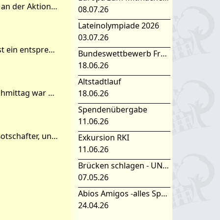
Bereits zum 10. Mal hat sich unsere Schule am Ende des letzten Schuljahres an der Aktion Tagwerk beteiligt. Dazu erhielten wir ein Dankschreiben von Nora Weisbrod, geschäftsführend
08.07.26
Lateinolympiade 2026
03.07.26
Die Informationen finden sich in der folgenden PDF-Datei. Für die Anzeige ist ein entsprechendes Programm, z.B. der Adobe Reader, erforderlich. Informationen zum Afrika-Tag (PDF-Datei)
Bundeswettbewerb Fremdsprachen
18.06.26
Altstadtlauf
Vom 24.05. – 26.05. fand in Beeskow das Stadtfest statt und am Samstagnachmittag war das Familienfest. Trotz des extrem schlechten Wetters haben wir unsere Schule bzw. die Unesco-AG
18.06.26
Spendenübergabe
11.06.26
Am Dienstag, den 7.05.2013 trafen Dr. Edouard Bizimana, der burundische Botschafter, und sein Botschaftsattaché ein. Wichtige Projekte wurden an diesem Tag besprochen. Dr. Bizimana
Exkursion RKI
11.06.26
Brücken schlagen - UNESCO Projekttag 2026
07.05.26
Abios Amigos -alles Spanisch oder was
24.04.26