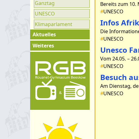
Ganztag
#
UNESCO
UNESCO
Infos Afri
Klimaparlament
Aktuelles
#
UNESCO
Exkursionen
Weiteres
Unesco Fa
Klassenfahrten
Impressum
Konzerte &
#
UNESCO
Kontakt
Ausstellungen
Besuch au
Organigramm
Wettkämpfe &
Schulprogramm
Olympiaden
#
UNESCO
Hygienekonzept
Schüleraustausch
Projektwoche
Weitere
Veranstaltungen