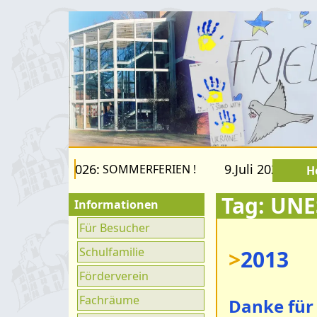
 22.August 2026:
9.Juli 2026 bis 2
SOMMERFERIEN !
H
Tag: UN
Informationen
Für Besucher
Schulfamilie
>
2013
Förderverein
Fachräume
Danke für 