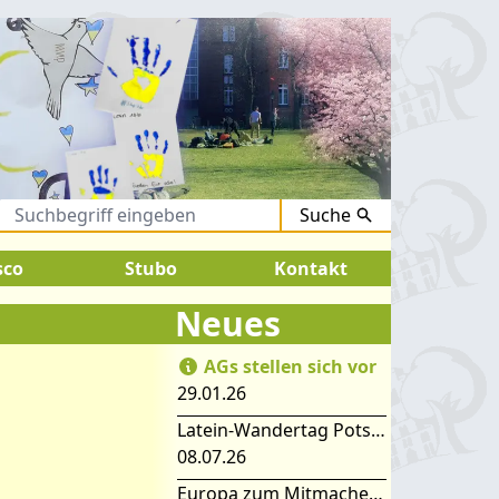
Suche
August 2026:
SOMMERFERIEN !
sco
Stubo
Kontakt
Neues
AGs stellen sich vor
29.01.26
Latein-Wandertag Potsdam
08.07.26
Europa zum Mitmachen – SIMEP 2026 in Stubice