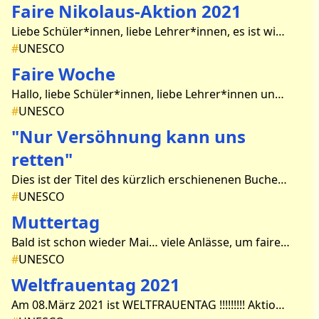
Faire Nikolaus-Aktion 2021
Liebe Schüler*innen, liebe Lehrer*innen, es ist wieder soweit! Am Donnerstag, den 02. 12. 2021 und am Freitag, den 03.12. 2021 verkaufen wir wie letztes Jahr fair gehandelte Schokola
#
UNESCO
Faire Woche
Hallo, liebe Schüler*innen, liebe Lehrer*innen und liebes technisches Personal! Jedes Jahr findet im September deutschlandweit die „Faire Woche“ statt, an der sich unser UNE
#
UNESCO
"Nur Versöhnung kann uns
retten"
Dies ist der Titel des kürzlich erschienenen Buches der Journalistin Angela Krumpe, die Burundi selbst mehrmals bereist hat. In einer sehr eindrucksvollen Online-Lesung erhielten 22 Te
#
UNESCO
Muttertag
Bald ist schon wieder Mai… viele Anlässe, um faire Blumen zu kaufen, sind passé, aber… da gibt es ja noch den Muttertag!!!! In Deutschland wird der Muttertag traditione
#
UNESCO
Weltfrauentag 2021
Am 08.März 2021 ist WELTFRAUENTAG !!!!!!!!! Aktion Flower Power – Sag es mit roten Rosen!!! Die 3 Frühlingsmonate März, April und Mai stehen ganz besonders im Zeichen de